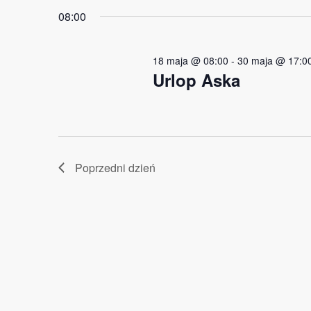
i
2026
08:00
widokach
18 maja @ 08:00
-
30 maja @ 17:0
Urlop Aska
Poprzedni dzień