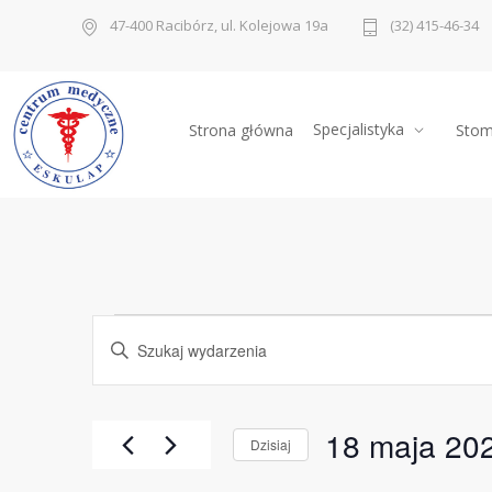
47-400 Racibórz, ul. Kolejowa 19a
(32) 415-46-34
Specjalistyka
Strona główna
Stom
Wydarzenia
Wydarzenia
Wpisz
słowo
kluczowe.
Nawigacja
for
Szukaj
wg
po
słowa
18
kluczowego
18 maja 20
Wydarzenia.
Dzisiaj
wyszukiwaniu
maja
Wybierz
datę.