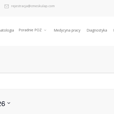
rejestracja@cmeskulap.com
Poradnie POZ
atologia
Medycyna pracy
Diagnostyka
26