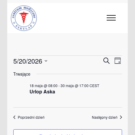
Wydarzenia
5/20/2026
Wydarzenia
Wydarze
Szukaj
Dzień
Widoki
Wybierz
for
Nawigacja
datę.
Trwające
nawigac
po
20
wyszukiwaniu
maja
18 maja @ 08:00
-
30 maja @ 17:00
CEST
Urlop Aska
i
2026
widokach
Poprzedni dzień
Następny dzień