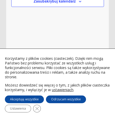
Zasubskrybuj kalendarz
Korzystamy z plików cookies (ciasteczek). Dzięki nim mogą
Państwo bez problemu korzystać ze wszystkich usług i
funkcjonalności serwisu. Pliki cookies są także wykorzystywane
do personalizowania treści i reklam, a także analizy ruchu na
stronie.
Możesz dowiedzieć się więcej o tym, z jakich plików ciasteczka
korzystamy, i wyłączyć je w
ustawieniach
.
Akceptuję wszystkie
Odrzucam wszystkie
© 2019
Agencja reklamowa R-Media
. All rights
reserved.
Polityka prywatności
Polityka cookies
Zamknij panel powiadomień o ciasteczkach 
Ustawienia