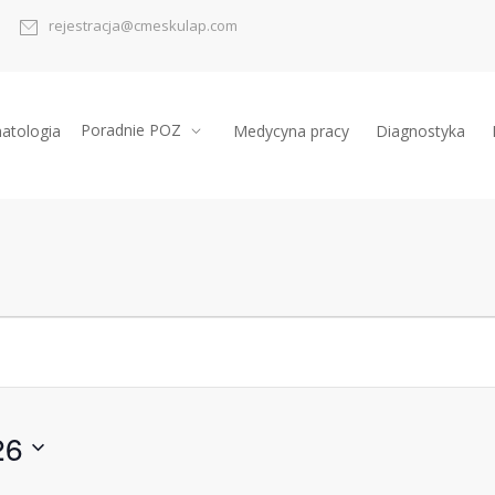
rejestracja@cmeskulap.com
Poradnie POZ
atologia
Medycyna pracy
Diagnostyka
26