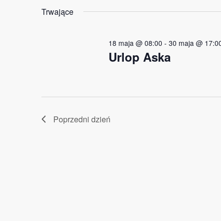
i
2026
Trwające
widokach
18 maja @ 08:00
-
30 maja @ 17:0
Urlop Aska
Poprzedni dzień