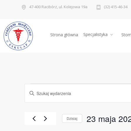
47-400 Racibórz, ul. Kolejowa 19a
(32) 415-46-34
Specjalistyka
Strona główna
Stom
Wydarzenia
Wydarzenia
Wpisz
słowo
kluczowe.
Nawigacja
for
Szukaj
wg
po
słowa
23
kluczowego
23 maja 20
Wydarzenia.
Dzisiaj
wyszukiwaniu
maja
Wybierz
datę.