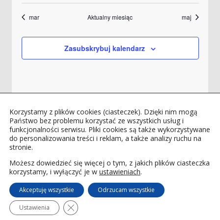
mar
Aktualny miesiąc
maj
Zasubskrybuj kalendarz
Korzystamy z plików cookies (ciasteczek). Dzięki nim mogą
Państwo bez problemu korzystać ze wszystkich usług i
funkcjonalności serwisu. Pliki cookies są także wykorzystywane
do personalizowania treści i reklam, a także analizy ruchu na
stronie.
Możesz dowiedzieć się więcej o tym, z jakich plików ciasteczka
korzystamy, i wyłączyć je w
ustawieniach
.
Akceptuję wszystkie
Odrzucam wszystkie
© 2019
Agencja reklamowa R-Media
. All rights
reserved.
Polityka prywatności
Polityka cookies
Zamknij panel powiadomień o ciasteczkach 
Ustawienia