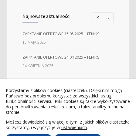
Najnowsze aktualności
ZAPYTANIE OFERTOWE 15.05.2025 – FENIKS
15 MAJA 2025
ZAPYTANIE OFERTOWE 24.04.2025 – FENIKS
24 KWIETNIA 2025
ZAPYTANIE OFERTOWE II i III – FENIKS
11 LUTEGO 2025
Korzystamy z plików cookies (ciasteczek). Dzięki nim mogą
Państwo bez problemu korzystać ze wszystkich usług i
funkcjonalności serwisu. Pliki cookies są także wykorzystywane
ZAPYTANIE OFERTOWE I – FENIKS
do personalizowania treści i reklam, a także analizy ruchu na
stronie.
7 LUTEGO 2025
Możesz dowiedzieć się więcej o tym, z jakich plików ciasteczka
korzystamy, i wyłączyć je w
LASEROTERAPIA DERMATOLOGICZNA I
ustawieniach
.
CHIRURGICZNA